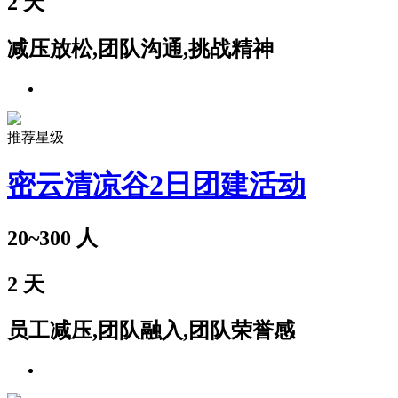
2
天
减压放松,团队沟通,挑战精神
推荐星级
密云清凉谷2日团建活动
20~300
人
2
天
员工减压,团队融入,团队荣誉感