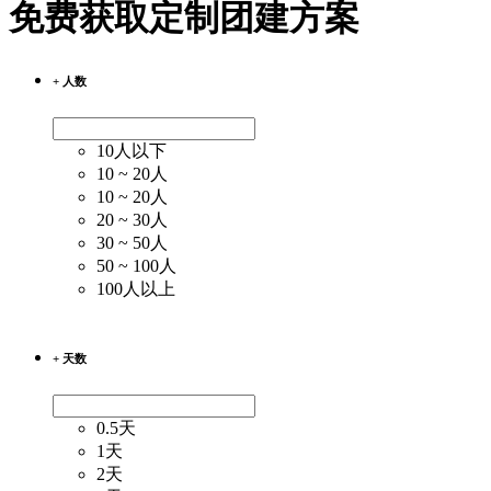
免费获取定制团建方案
+ 人数
10人以下
10 ~ 20人
10 ~ 20人
20 ~ 30人
30 ~ 50人
50 ~ 100人
100人以上
+ 天数
0.5天
1天
2天