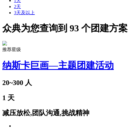
1天
2天
3天及以上
众典为您查询到
93
个团建方案
推荐星级
纳斯卡巨画—主题团建活动
20~300
人
1
天
减压放松,团队沟通,挑战精神