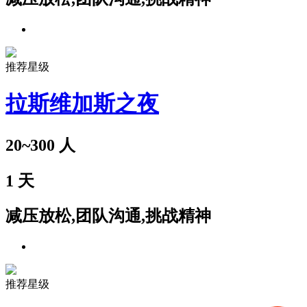
推荐星级
拉斯维加斯之夜
20~300
人
1
天
减压放松,团队沟通,挑战精神
推荐星级