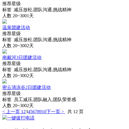
推荐星级
标签 减压放松,团队沟通,挑战精神
人数 20~300
1天
温泉团建活动
推荐星级
标签 减压放松,团队沟通,挑战精神
人数 20~300
2天
南戴河3日团建活动
推荐星级
标签 减压放松,团队沟通,挑战精神
人数 20~300
2天
密云清凉谷2日团建活动
推荐星级
标签 员工减压,团队融入,团队荣誉感
人数 20~300
2天
< 上一页
1
2
3
4
5
6
7
8
9
10
下一页 >
共 12 页
一键拔打电话