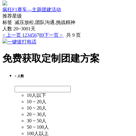
疯狂F1赛车—主题团建活动
推荐星级
标签 减压放松,团队沟通,挑战精神
人数 20~300
1天
< 上一页
1
2
3
4
5
6
7
8
9
下一页 >
共 9 页
一键拔打电话
免费获取定制团建方案
+ 人数
10人以下
10 ~ 20人
10 ~ 20人
20 ~ 30人
30 ~ 50人
50 ~ 100人
100人以上