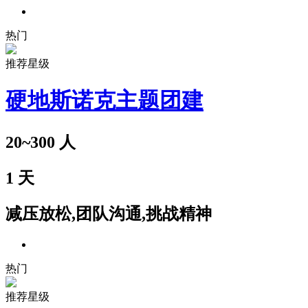
热门
推荐星级
硬地斯诺克主题团建
20~300
人
1
天
减压放松,团队沟通,挑战精神
热门
推荐星级