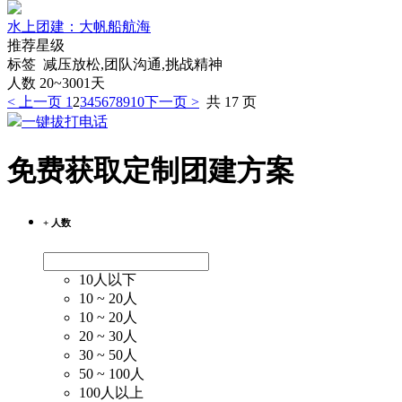
水上团建：大帆船航海
推荐星级
标签 减压放松,团队沟通,挑战精神
人数 20~300
1天
< 上一页
1
2
3
4
5
6
7
8
9
10
下一页 >
共 17 页
一键拔打电话
免费获取定制团建方案
+ 人数
10人以下
10 ~ 20人
10 ~ 20人
20 ~ 30人
30 ~ 50人
50 ~ 100人
100人以上